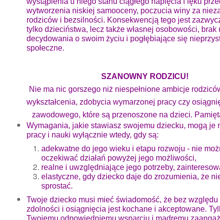
wystąpienia u niego stanu ciągłego napięcia i lęku prz
wytworzenia niskiej samooceny, poczucia winy za nie
rodziców i bezsilności. Konsekwencją tego jest zazwycz
tylko dzieciństwa, lecz także własnej osobowości, brak
decydowania o swoim życiu i pogłębiające się nieprzy
społeczne.
SZANOWNY RODZICU!
Nie ma nic gorszego niż niespełnione ambicje rodzicó
wykształcenia, zdobycia wymarzonej pracy czy osiągni
zawodowego, które są przenoszone na dzieci. Pamięta
Wymagania, jakie stawiasz swojemu dziecku, mogą je 
pracy i nauki wyłącznie wtedy, gdy są:
adekwatne do jego wieku i etapu rozwoju - nie mo
oczekiwać działań powyżej jego możliwości,
realne i uwzględniające jego potrzeby, zainteresow
elastyczne, gdy dziecko daje do zrozumienia, że n
sprostać.
Twoje dziecko musi mieć świadomość, że bez względu
zdolności i osiągnięcia jest kochane i akceptowane. Tyl
Twojemu odpowiedniemu wsparciu i mądremu zaanga