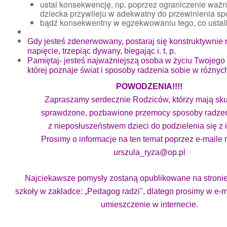
ustal konsekwencję, np. poprzez ograniczenie waż
dziecka przywileju w adekwatny do przewinienia sp
bądź konsekwentny w egzekwowaniu tego, co ustali
Gdy jesteś zdenerwowany, postaraj się konstruktywnie
napięcie, trzepiąc dywany, biegając i. t. p.
Pamiętaj- jesteś najważniejszą osoba w życiu Twojego 
której poznaje świat i sposoby radzenia sobie w różnych
POWODZENIA!!!!
Zapraszamy serdecznie Rodziców, którzy mają sku
sprawdzone, pozbawione przemocy sposoby radzen
z nieposłuszeństwem dzieci do podzielenia się z 
Prosimy o informacje na ten temat poprzez e-maile 
urszula_ryza@op.pl
Najciekawsze pomysły zostaną opublikowane na stronie
szkoły w zakładce: „Pedagog radzi", dlatego prosimy w e-
umieszczenie w internecie.