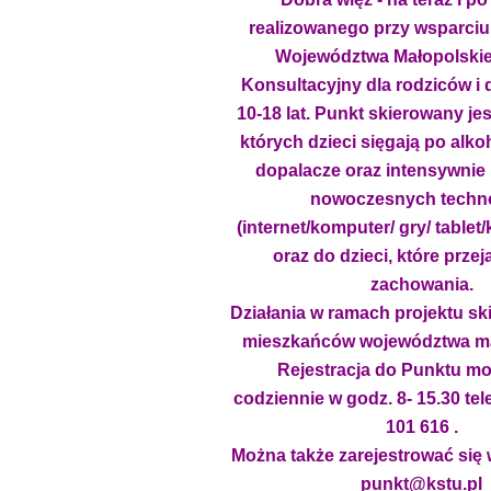
realizowanego przy wsparci
Województwa Małopolski
Konsultacyjny dla rodziców i 
10-18 lat. Punkt skierowany je
których dzieci sięgają po alkoh
dopalacze oraz intensywnie 
nowoczesnych techno
(internet/komputer/ gry/ table
oraz do dzieci, które przej
zachowania.
Działania w ramach projektu s
mieszkańców województwa ma
Rejestracja do Punktu moż
codziennie w godz. 8- 15.30 tel
101 616 .
Można także zarejestrować się 
punkt@kstu.pl