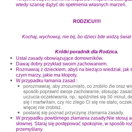
wtedy szansę dążyć do spełnienia własnych marzeń.
RODZICU!!!!
Kochaj, wychowuj, nie bij, bo dzieci bite widzą świat i
Krótki poradnik dla Rodzica.
Ustal zasady obowiązujące domowników.
Dawaj dobry przykład swoim zachowaniem.
Rozmawiaj z dzieckiem, abyś na bieżąco wiedział, jak s
czym marzy, jakie ma kłopoty.
W przypadku łamania zasad :
porozmawiaj, aby zrozumiało, co zrobiło źle oraz wi
sposób poprawić swoje zachowanie, stosując zasadę
uczucia-oczekiwania, np.: spóźniłeś się 30 minut,
się i martwiłam, czy nic złego Ci się nie stało, oczek
więcej nie zrobisz.
postaraj się poznać przyczynę złamania zasady.
W przypadku powtórnego złamania zasady:Nie stosuj agr
słownej. Staraj się postępować spokojnie, w sposób ro
przemyślany.