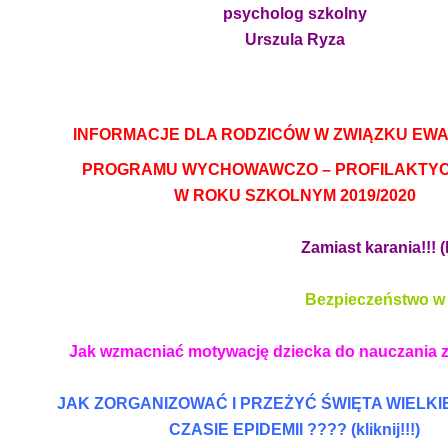
psycholog szkolny
Urszula Ryza
INFORMACJE DLA RODZICÓW W ZWIĄZKU EW
PROGRAMU WYCHOWAWCZO – PROFILAKTY
W ROKU SZKOLNYM 2019/2020
Zamiast karania!!! (kli
Bezpieczeństwo w s
Jak wzmacniać motywację dziecka do nauczania 
JAK ZORGANIZOWAĆ I PRZEŻYĆ ŚWIĘTA WIELKI
CZASIE
EPIDEMII ???? (kliknij!!!)