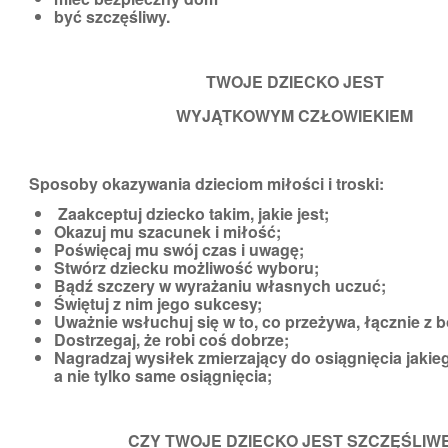
być szczęśliwy.
TWOJE DZIECKO JEST
WYJĄTKOWYM CZŁOWIEKIEM
Sposoby okazywania dzieciom miłości i troski:
Zaakceptuj dziecko takim, jakie jest;
Okazuj mu szacunek i miłość;
Poświęcaj mu swój czas i uwagę;
Stwórz dziecku możliwość wyboru;
Bądź szczery w wyrażaniu własnych uczuć;
Świętuj z nim jego sukcesy;
Uważnie wsłuchuj się w to, co przeżywa, łącznie z b
Dostrzegaj, że robi coś dobrze;
Nagradzaj wysiłek zmierzający do osiągnięcia jakie
a nie tylko same osiągnięcia;
CZY TWOJE DZIECKO JEST SZCZĘŚLIW