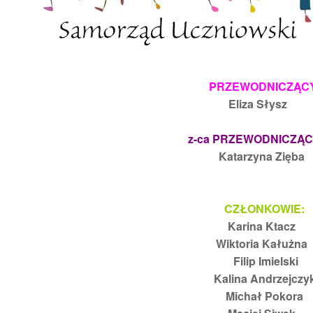
PRZEWODNICZĄCY
Eliza Słysz
z-ca PRZEWODNICZĄC
Katarzyna Zięb
CZŁONKOWIE:
Karina Ktacz
Wiktoria Kałużna
Filip Imielski
Kalina Andrzejczy
Michał Pokora