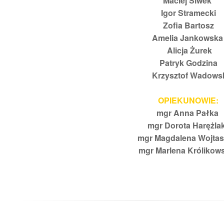
Maciej Siwek
Igor Stramecki
Zofia Bartosz
Amelia Jankowska
Alicja Żurek
Patryk Godzina
Krzysztof Wadowsk
OPIEKUNOWIE:
mgr Anna Pałka
mgr Dorota Harężla
mgr Magdalena Wojtasz
mgr Marlena Królikows