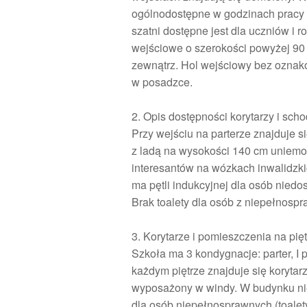
ogólnodostępne w godzinach pracy 
szatni dostępne jest dla uczniów i r
wejściowe o szerokości powyżej 90
zewnątrz. Hol wejściowy bez ozna
w posadzce.
2. Opis dostępności korytarzy i sch
Przy wejściu na parterze znajduje si
z ladą na wysokości 140 cm uniemo
interesantów na wózkach inwalidzk
ma pętli indukcyjnej dla osób niedo
Brak toalety dla osób z niepełnospr
3. Korytarze i pomieszczenia na pi
Szkoła ma 3 kondygnacje: parter, I pię
każdym piętrze znajduje się korytarz
wyposażony w windy. W budynku n
dla osób niepełnosprawnych (toalety,