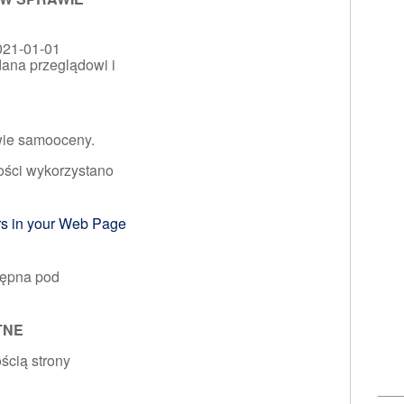
021-01-01
dana przeglądowi i
wie samooceny.
ości wykorzystano
rs in your Web Page
stępna pod
TNE
ścią strony
___