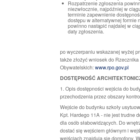
Rozpatrzenie zgłoszenia powinn
niezwłocznie, najpóźniej w ciągu
terminie zapewnienie dostępnoś
dostępu w alternatywnej formie n
powinno nastąpić najdalej w cią
daty zgłoszenia.
po wyczerpaniu wskazanej wyżej p
także złożyć wniosek do Rzecznika
Obywatelskich:
www.rpo.gov.pl
DOSTĘPNOŚĆ ARCHITEKTONIC
1. Opis dostępności wejścia do bud
przechodzenia przez obszary kontrol
Wejście do budynku szkoły usytuowa
Kpt. Hardego 11A - nie jest trudne 
dla osób słabowidzących. Do wnęt
dostać się wejściem głównym i wejś
wejściach znajdują się domofony. W