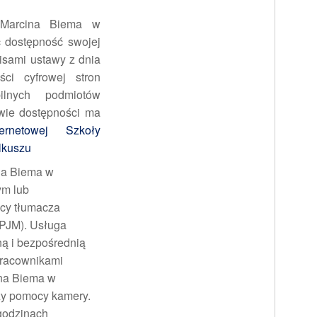
Marcina Biema w
 dostępność swojej
pisami ustawy z dnia
ci cyfrowej stron
bilnych podmiotów
wie dostępności ma
ernetowej Szkoły
lkuszu
na Biema w
ym lub
cy tłumacza
(PJM). Usługa
ą i bezpośrednią
pracownikami
ina Biema w
zy pomocy kamery.
 godzinach