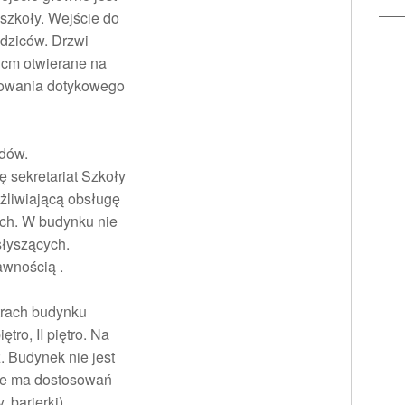
szkoły. Wejście do
odziców. Drzwi
 cm otwierane na
kowania dotykowego
odów.
ę sekretariat Szkoły
żliwiającą obsługę
ich. W budynku nie
słyszących.
awnością .
ętrach budynku
tro, II piętro. Na
. Budynek nie jest
ie ma dostosowań
 barierki).