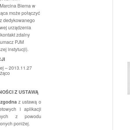
 Marcina Biema w
ząca może połączyć
. z dedykowanego
towej urządzenia
kontakt zdalny
tłumacz PJM
j instytucji).
JI
wej – 2013.11.27
eżąco
OŚCI Z USTAWĄ
 zgodna
z ustawą o
etowych i aplikacji
cznych z powodu
onych poniżej.