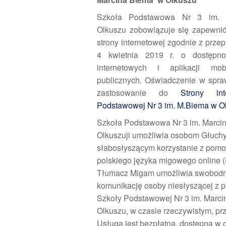
Szkoła Podstawowa Nr 3 im. 
Olkuszu zobowiązuje się zapewnić
strony internetowej zgodnie z prze
4 kwietnia 2019 r. o dostępnoś
internetowych i aplikacji mo
publicznych. Oświadczenie w spra
zastosowanie do
Strony int
Podstawowej Nr 3 im. M.Biema w
O
Szkoła Podstawowa Nr 3 im. Marci
Olkuszuji umożliwia osobom Głuch
słabosłyszącym korzystanie z pomo
polskiego języka migowego online 
Tłumacz Migam umożliwia swobodn
komunikację osoby niesłyszącej z 
Szkoły Podstawowej Nr 3 im. Marc
Olkuszu, w czasie rzeczywistym, pr
Usługa jest bezpłatna, dostępna w