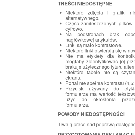
TREŚCI NIEDOSTĘPNE
Niektóre zdjęcia i grafiki n
alternatywnego.
Część zamieszczonych plików n
cyfrowo.
Na podstronach brak odpowi
nagłówkowej artykułów.
Linki są mało kontrastowe.
Niektóre linki otwierają się w n
Nie ma etykiety dla kontrolki
mogłaby zidentyfikować jej prz
brakuje użytecznego tytułu alte
Niektóre tabele nie są czytan
ekranu.
Portal nie spełnia kontrastu (4,5:
Przycisk używany do etykie
formularza ma wartość tekstow
użyć do określenia przezna
formularza.
POWODY NIEDOSTĘPNOŚCI
Trwają prace nad poprawą dostępno
PRZYGOTOWANIE DEKLARACJI