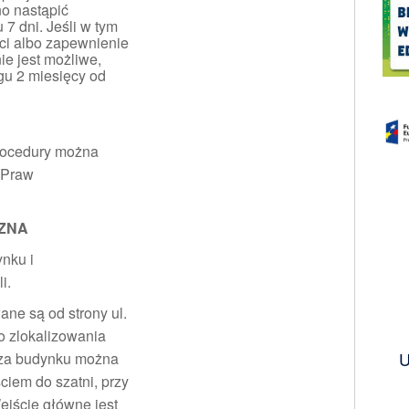
o nastąpić
 7 dni. Jeśli w tym
ci albo zapewnienie
ie jest możliwe,
gu 2 miesięcy od
rocedury można
 Praw
ZNA
ynku i
i.
ne są od strony ul.
do zlokalizowania
U
rza budynku można
ciem do szatni, przy
ejście główne jest