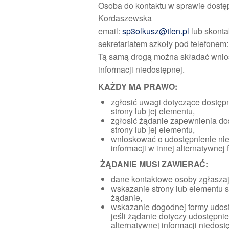
Osoba do kontaktu w sprawie dostę
Kordaszewska
email:
sp3olkusz@tlen.pl
lub skonta
sekretariatem szkoły pod telefonem
Tą samą drogą można składać wnios
informacji niedostępnej.
KAŻDY MA PRAWO:
zgłosić uwagi dotyczące dostępn
strony lub jej elementu,
zgłosić żądanie zapewnienia do
strony lub jej elementu,
wnioskować o udostępnienie ni
informacji w innej alternatywnej 
ŻĄDANIE MUSI ZAWIERAĆ:
dane kontaktowe osoby zgłaszaj
wskazanie strony lub elementu st
żądanie,
wskazanie dogodnej formy udostę
jeśli żądanie dotyczy udostępnie
alternatywnej informacji niedost