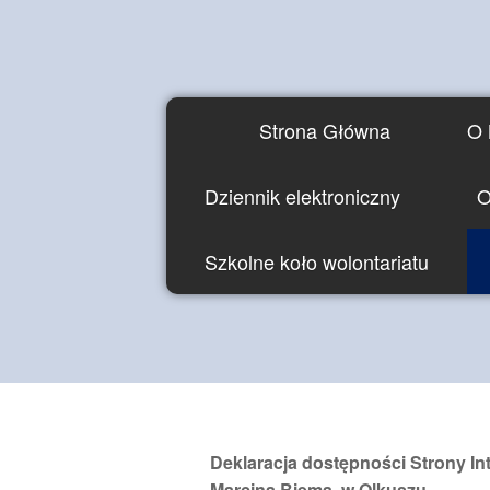
Strona Główna
O 
Dziennik elektroniczny
O
Szkolne koło wolontariatu
Deklaracja dostępności Strony In
Marcina Biema w Olkuszu